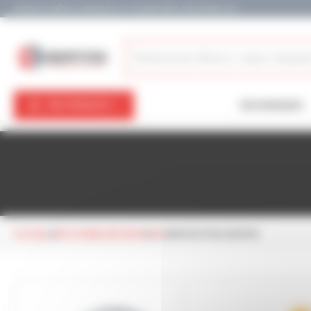
Panneau de gestion des cookies
PRODUITS MÉTALLURGIQUES ET FOURNITURES INDUSTRIELLES
NOS PRODUITS
NOS MARQUES
ACCUEIL
EPI HYGIÈNE SÉCURITÉ
EPI
PROTECTION AUDITIVE