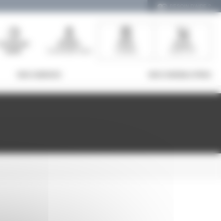
BESOIN D'AIDE ?
Commande
Bonjour
Devis
Panier
rapide
Connectez-vous
0 article
0,00 € HT
NOS AGENCES
NOS CONSEILS PROS