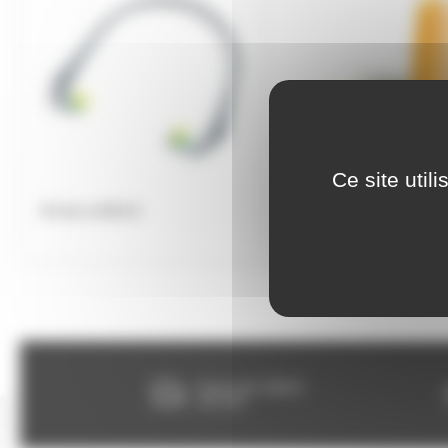
Ce site util
Arceau antibruit
Bouchons d'oreilles
Franco dès 150€HT,
voir CGV