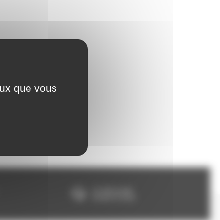
ceux que vous
Un SAV à votre
écoute 5/7 jours