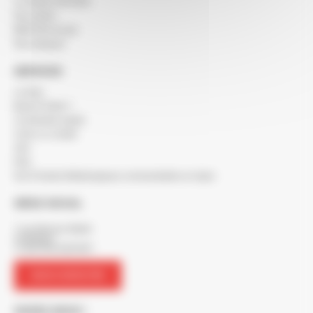
Le réseau SOCODA
Nos clients
BERTON recrute
Nos marques
SERVICES
Le blog
Besoin d'aide ?
Commande rapide
Créer un compte
SAV
FAQ
Nos Produits Métallurgiques commandables en ligne
SIÈGE SOCIAL
7 rue Maurice Mallet
ZA Béligon
17300 ROCHEFORT
NOUS CONTACTER
SUIVEZ-NOUS !