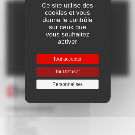
Ce site utilise des
cookies et vous
Franco dès 150€HT,
donne le contrôle
voir CGV
sur ceux que
Livraison Express à
vous souhaitez
partir de 24h
activer
Paiement en ligne
100% sécurisé
Un SAV à votre
Tout accepter
écoute 5/7 jours
Tout refuser
Personnaliser
À PROPOS DE BERTON
Qui sommes-nous ?
Nos agences
Nos engagements