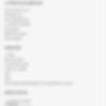
À PROPOS DE BERTON
Qui sommes-nous ?
Nos agences
Nos engagements
Le réseau SOCODA
Nos clients
BERTON recrute
Nos marques
SERVICES
Le blog
Besoin d'aide ?
Commande rapide
Créer un compte
SAV
FAQ
Nos Produits Métallurgiques commandables en ligne
SIÈGE SOCIAL
7 rue Maurice Mallet
ZA Béligon