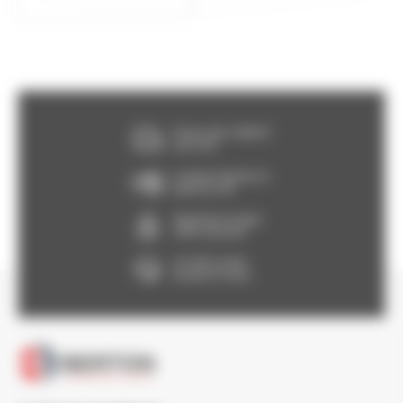
Franco dès 150€HT,
voir CGV
Livraison Express à
partir de 24h
Paiement en ligne
100% sécurisé
Un SAV à votre
écoute 5/7 jours