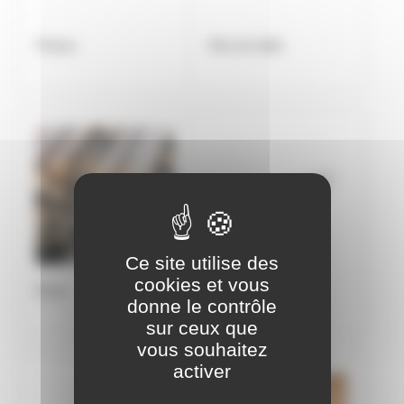
Poteau
Rive de dalle
Ce site utilise des
cookies et vous
Rond
Semelle plate
donne le contrôle
sur ceux que
vous souhaitez
activer