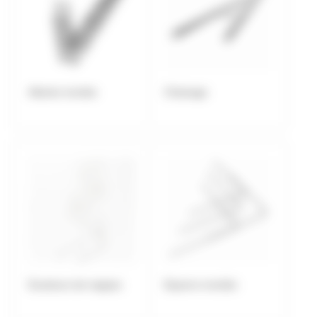
Attente montée
Chainage
Ecarteurs de nappes
Equerre montée