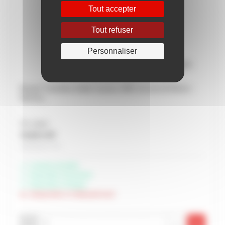
Tout accepter
Tout refuser
Personnaliser
Bonde Turboflow faible hauteur ABS chromé Ø 90mm -
NICOLL
Prix unitaire
73,35 € HT
Soit 88,02 € TTC
Livraison possible
Disponible à Rochefort
Disponible à Périgny
Indisponible à Châteaubernard
-
+