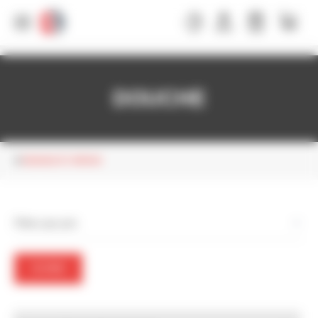
Panneau de gestion des cookies
DOUCHE
VIDANGE ET SIPHON
Filtrer par prix
FILTRER