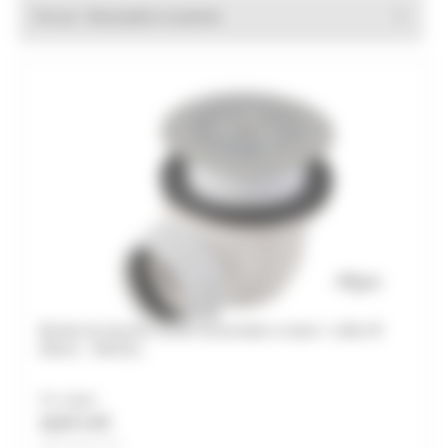
Trier par :
Bonde de douche Sortie horizontale à visser / coller Ø
60mm - NICOLL
Prix unitaire
10,97 € HT
Soit 13,16 € TTC