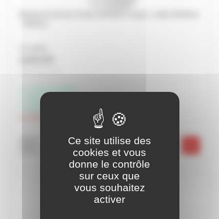
Bonde de douche Sortie verticale à visser / coller Ø 60mm
- NICOLL
Prix unitaire
11,34 € HT
Soit 13,61 € TTC
Livraison possible
Disponible à Rochefort
Disponible à Périgny
Indisponible à Châteaubernard
Ce site utilise des
-
+
cookies et vous
donne le contrôle
sur ceux que
vous souhaitez
activer