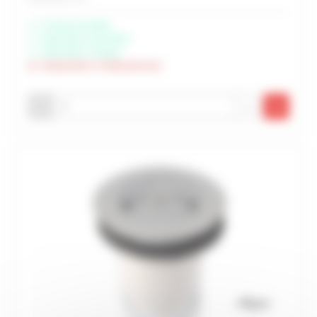
Livraison possible
Disponible à Rochefort
Disponible à Périgny
Indisponible à Châteaubernard
-
+