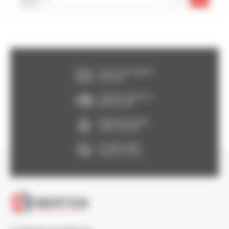
Franco dès 150€HT,
voir CGV
Livraison Express à
partir de 24h
Paiement en ligne
100% sécurisé
Un SAV à votre
écoute 5/7 jours