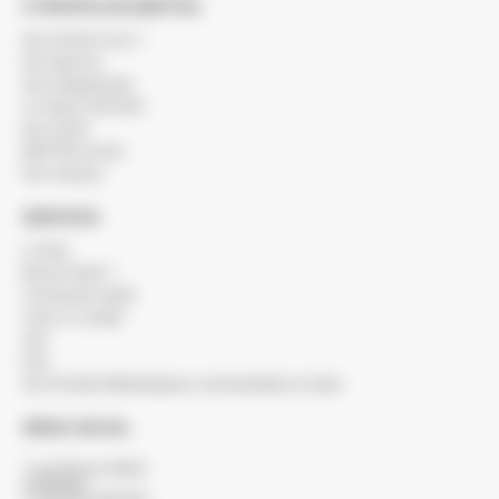
À PROPOS DE BERTON
Qui sommes-nous ?
Nos agences
Nos engagements
Le réseau SOCODA
Nos clients
BERTON recrute
Nos marques
SERVICES
Le blog
Besoin d'aide ?
Commande rapide
Créer un compte
SAV
FAQ
Nos Produits Métallurgiques commandables en ligne
SIÈGE SOCIAL
7 rue Maurice Mallet
ZA Béligon