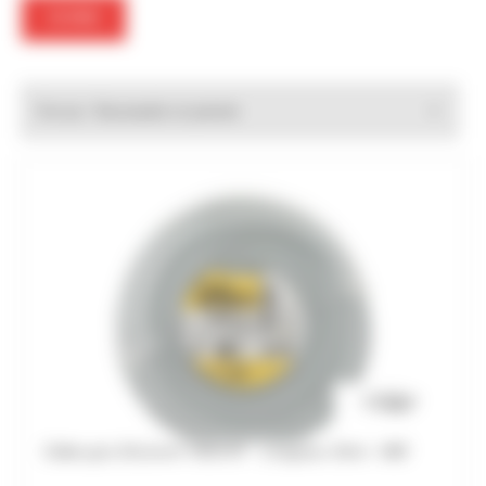
FILTRER
Trier par :
Câble gris 2Gx1mm² H05VVF - Longueur 25ml - HBF