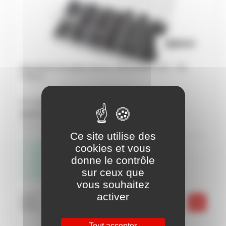
Assortiment de gaine thermo-rétractables x127 - KS
TOOLS
Prix unitaire
13,73 € HT
Soit 16,48 € TTC
Ce site utilise des
Livraison possible
cookies et vous
Disponible à Rochefort
donne le contrôle
Disponible à Périgny
sur ceux que
Disponible à Châteaubernard
vous souhaitez
activer
-
+
Tout accepter