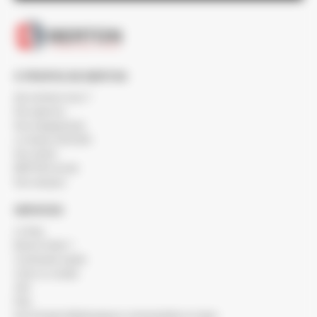
À PROPOS DE BERTON
Qui sommes-nous ?
Nos agences
Nos engagements
Le réseau SOCODA
Nos clients
BERTON recrute
Nos marques
SERVICES
Le blog
Besoin d'aide ?
Commande rapide
Créer un compte
SAV
FAQ
Nos Produits Métallurgiques commandables en ligne