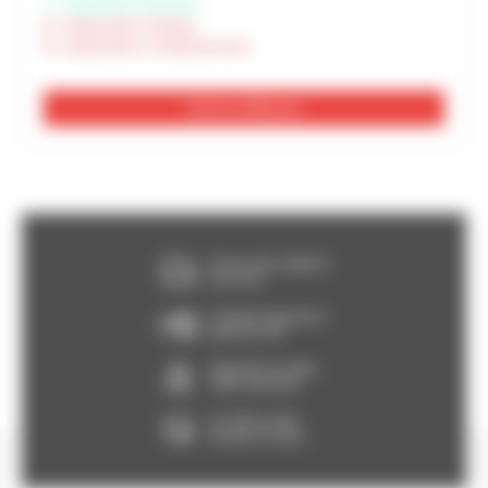
Disponible à Rochefort
Indisponible à Périgny
Indisponible à Châteaubernard
Voir les 2 références
Franco dès 150€HT,
voir CGV
Livraison Express à
partir de 24h
Paiement en ligne
100% sécurisé
Un SAV à votre
écoute 5/7 jours