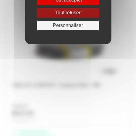
Tout refuser
Personnaliser
Câble 3G U-1000 R2V - Longueur 50ml - HBF
À partir de
80,37 € HT
Soit 96,44 € TTC
Livraison possible