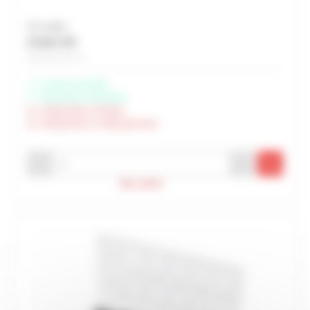
Prix unitaire
27,62 € HT
Soit 33,14 € TTC
Livraison possible
Disponible à Rochefort
Indisponible à Périgny
Indisponible à Châteaubernard
-
+
Max. atteint