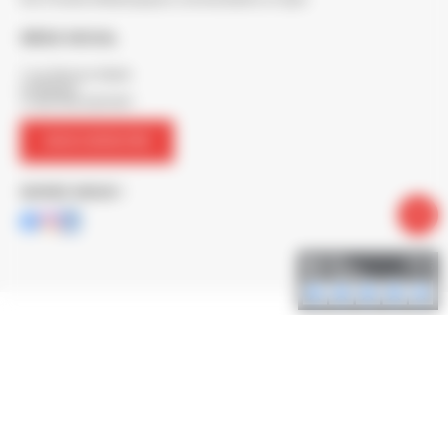
SIÈGE SOCIAL
7 rue Maurice Mallet
ZA Béligon
17300 ROCHEFORT
NOUS CONTACTER
SUIVEZ-NOUS !
© BERTON 2026
CGV
Mentions Légales
Politique de confidentialité