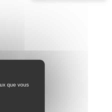
ceux que vous