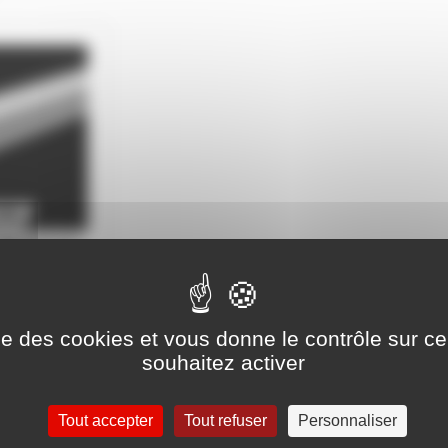
nium
ise des cookies et vous donne le contrôle sur 
souhaitez activer
vis
Tout accepter
Tout refuser
Personnaliser