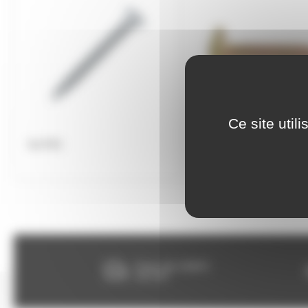
Ce site util
Vis PVC
Vis à bois
Franco dès 150€HT,
voir CGV