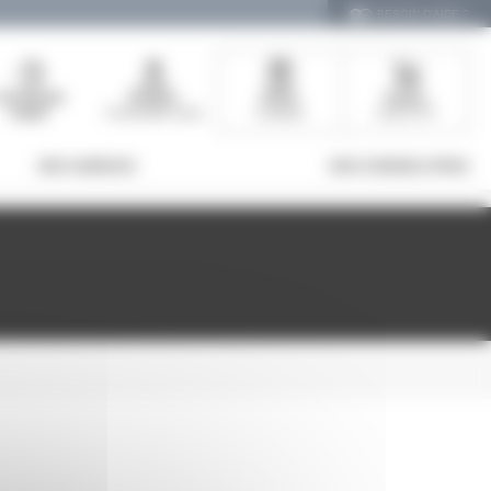
BESOIN D'AIDE ?
Commande
Bonjour
Devis
Panier
rapide
Connectez-vous
0 article
0,00 € HT
NOS AGENCES
NOS CONSEILS PROS