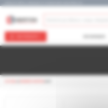
Panneau de gestion des cookies
PRODUITS MÉTALLURGIQUES ET FOURNITURES INDUSTRIELLES
NOS PRODUITS
NOS MARQUES
ACCUEIL
VISSERIE FIXATION
VIS