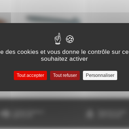
ise des cookies et vous donne le contrôle sur 
souhaitez activer
Vis à tôle et autoperceuse
Tout accepter
Tout refuser
Personnaliser
Livraison Express à
Paiement en ligne
partir de 24h
100% sécurisé