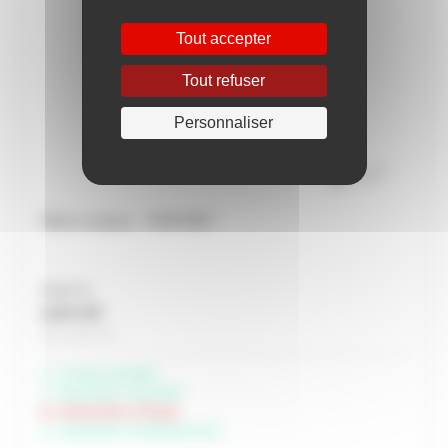
Tout accepter
Tout refuser
Personnaliser
Patin à ressort - TRAFIMET
À partir de
1,23 € HT
Soit 1,48 € TTC
Livraison possible
Disponible à Rochefort
Indisponible à Périgny
Disponible à Châteaubernard