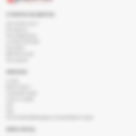
À PROPOS DE BERTON
Qui sommes-nous ?
Nos agences
Nos engagements
Le réseau SOCODA
Nos clients
BERTON recrute
Nos marques
SERVICES
Le blog
Besoin d'aide ?
Commande rapide
Créer un compte
SAV
FAQ
Nos Produits Métallurgiques commandables en ligne
SIÈGE SOCIAL