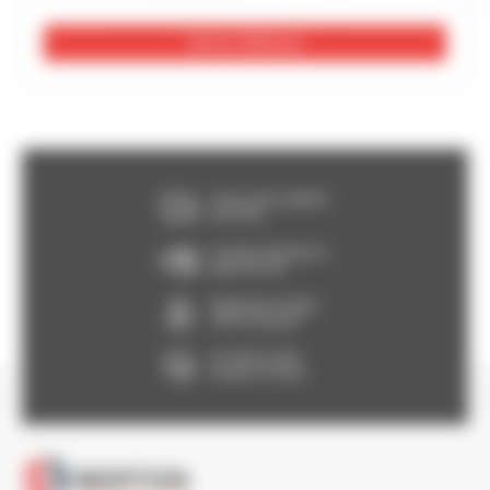
Voir les 2 références
Franco dès 150€HT,
voir CGV
Livraison Express à
partir de 24h
Paiement en ligne
100% sécurisé
Un SAV à votre
écoute 5/7 jours