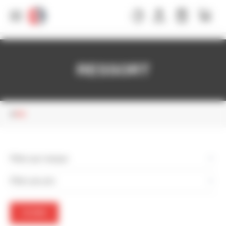
Panneau de gestion des cookies
RESSORT
MIG
Filtrer par marque
Filtrer par prix
FILTRER