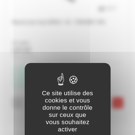
Ressort pour buse ERGO + 25 - TRAFIMET SPA
Prix unitaire
1,47 € HT
Soit 1,76 € TTC
Livraison possible
Disponible à Rochefort
Disponible à Périgny
Disponible à Châteaubernard
Ce site utilise des
cookies et vous
-
+
donne le contrôle
sur ceux que
vous souhaitez
activer