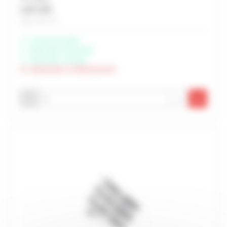
1,47 € HT
Soit 1,76 € TTC
Livraison possible
Disponible à Rochefort
Disponible à Périgny
Indisponible à Châteaubernard
-
+