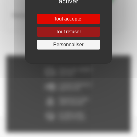
activer
Reservoir à vessie
Station de relevage
Tout accepter
Tout refuser
Personnaliser
Franco dès 150€HT,
voir CGV
Livraison Express à
partir de 24h
Paiement en ligne
100% sécurisé
Un SAV à votre
écoute 5/7 jours