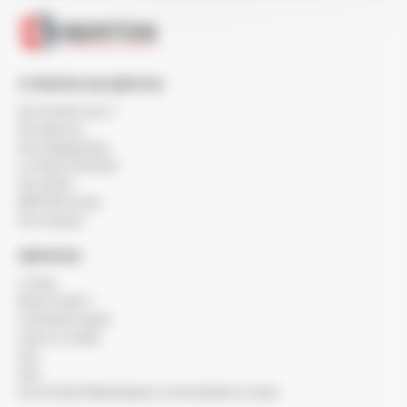
À PROPOS DE BERTON
Qui sommes-nous ?
Nos agences
Nos engagements
Le réseau SOCODA
Nos clients
BERTON recrute
Nos marques
SERVICES
Le blog
Besoin d'aide ?
Commande rapide
Créer un compte
SAV
FAQ
Nos Produits Métallurgiques commandables en ligne