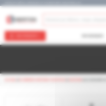
Panneau de gestion des cookies
PRODUITS MÉTALLURGIQUES ET FOURNITURES INDUSTRIELLES
NOS PRODUITS
NOS MARQUES
ACCUEIL
PLOMBERIE SANITAIRE CHAUFFAGE
SANITAIRE
ACCESSOIRES 