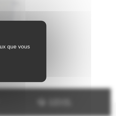
ceux que vous
e
Un SAV à votre
écoute 5/7 jours