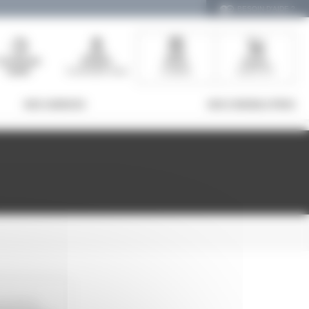
BESOIN D'AIDE ?
Commande
Bonjour
Devis
Panier
rapide
Connectez-vous
0 article
0,00 € HT
NOS AGENCES
NOS CONSEILS PROS