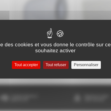
ise des cookies et vous donne le contrôle sur 
souhaitez activer
Evacuation WC
Réservoir plastiqu
Tout accepter
Tout refuser
Personnaliser
Livraison Express à
Paiement en ligne
partir de 24h
100% sécurisé