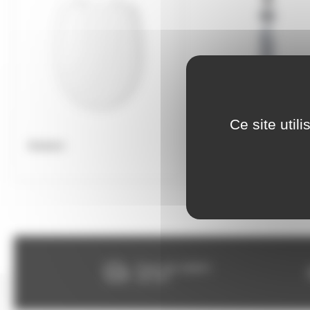
Ce site util
Abattant
Equipement réservoir
Franco dès 150€HT,
voir CGV