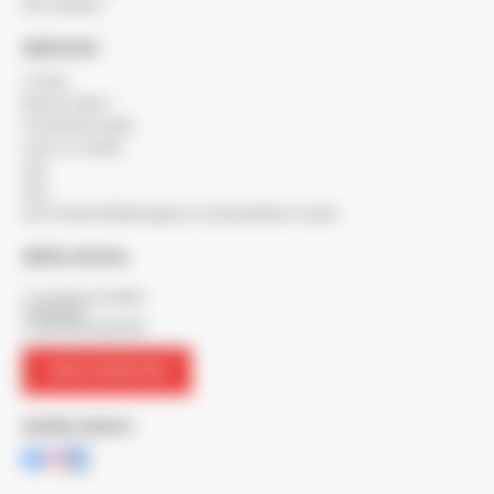
Nos marques
SERVICES
Le blog
Besoin d'aide ?
Commande rapide
Créer un compte
SAV
FAQ
Nos Produits Métallurgiques commandables en ligne
SIÈGE SOCIAL
7 rue Maurice Mallet
ZA Béligon
17300 ROCHEFORT
NOUS CONTACTER
SUIVEZ-NOUS !