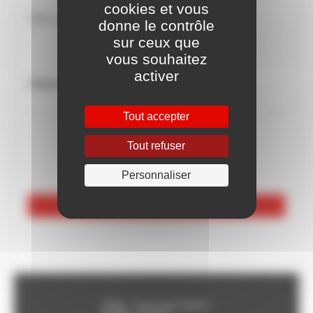
cookies et vous
Tôle en Acier Corten 1500 x 3000 mm
donne le contrôle
sur ceux que
vous souhaitez
activer
Uniquement sur devis
Tout accepter
Tout refuser
Personnaliser
Voir les 4 références
Franco dès 150€HT,