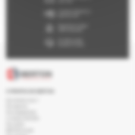
voir CGV
Livraison Express à
partir de 24h
Paiement en ligne
100% sécurisé
Un SAV à votre
écoute 5/7 jours
À PROPOS DE BERTON
Qui sommes-nous ?
Nos agences
Nos engagements
Le réseau SOCODA
Nos clients
BERTON recrute