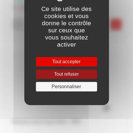
Disponible à Périgny
Indisponible à Châteaubernard
Ce site utilise des
cookies et vous
donne le contrôle
-
+
sur ceux que
vous souhaitez
activer
Tout accepter
Tout refuser
Personnaliser
Meuleuse droite haute finition - MAE