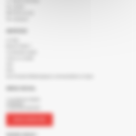
Le réseau SOCODA
Nos clients
BERTON recrute
Nos marques
SERVICES
Le blog
Besoin d'aide ?
Commande rapide
Créer un compte
SAV
FAQ
Nos Produits Métallurgiques commandables en ligne
SIÈGE SOCIAL
7 rue Maurice Mallet
ZA Béligon
17300 ROCHEFORT
NOUS CONTACTER
SUIVEZ-NOUS !