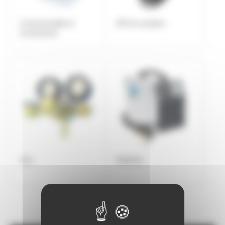
Consommable et
EPI du soudeur
accessoires
Gaz
Matériel