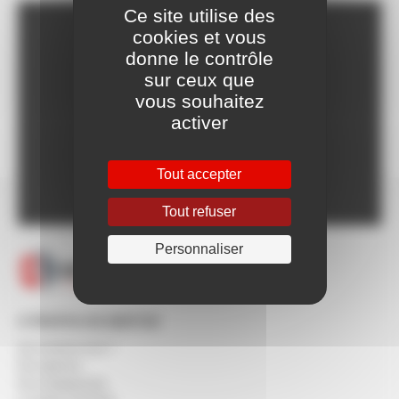
Ce site utilise des
cookies et vous
Franco dès 150€HT,
donne le contrôle
voir CGV
sur ceux que
Livraison Express à
vous souhaitez
partir de 24h
activer
Paiement en ligne
100% sécurisé
Un SAV à votre
Tout accepter
écoute 5/7 jours
Tout refuser
Personnaliser
À PROPOS DE BERTON
Qui sommes-nous ?
Nos agences
Nos engagements